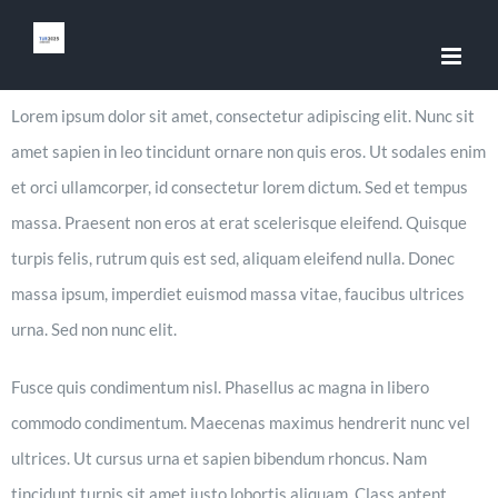
Skip
to
content
Lorem ipsum dolor sit amet, consectetur adipiscing elit. Nunc sit
amet sapien in leo tincidunt ornare non quis eros. Ut sodales enim
et orci ullamcorper, id consectetur lorem dictum. Sed et tempus
massa. Praesent non eros at erat scelerisque eleifend. Quisque
turpis felis, rutrum quis est sed, aliquam eleifend nulla. Donec
massa ipsum, imperdiet euismod massa vitae, faucibus ultrices
urna. Sed non nunc elit.
Fusce quis condimentum nisl. Phasellus ac magna in libero
commodo condimentum. Maecenas maximus hendrerit nunc vel
ultrices. Ut cursus urna et sapien bibendum rhoncus. Nam
tincidunt turpis sit amet justo lobortis aliquam. Class aptent