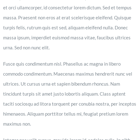
et orci ullamcorper, id consectetur lorem dictum. Sed et tempus
massa. Praesent non eros at erat scelerisque eleifend. Quisque
turpis felis, rutrum quis est sed, aliquam eleifend nulla. Donec
massa ipsum, imperdiet euismod massa vitae, faucibus ultrices
urna. Sed non nunc elit.
Fusce quis condimentum nisl. Phasellus ac magna in libero
commodo condimentum. Maecenas maximus hendrerit nunc vel
ultrices. Ut cursus urna et sapien bibendum rhoncus. Nam
tincidunt turpis sit amet justo lobortis aliquam. Class aptent
taciti sociosqu ad litora torquent per conubia nostra, per inceptos
himenaeos. Aliquam porttitor tellus mi, feugiat pretium lorem
maximus non.
Integer nec velit cursus, gravida lorem id, sodales nulla. In nibh