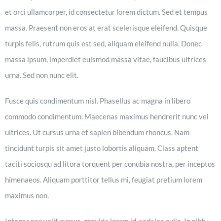
et orci ullamcorper, id consectetur lorem dictum. Sed et tempus
massa. Praesent non eros at erat scelerisque eleifend. Quisque
turpis felis, rutrum quis est sed, aliquam eleifend nulla. Donec
massa ipsum, imperdiet euismod massa vitae, faucibus ultrices
urna. Sed non nunc elit.
Fusce quis condimentum nisl. Phasellus ac magna in libero
commodo condimentum. Maecenas maximus hendrerit nunc vel
ultrices. Ut cursus urna et sapien bibendum rhoncus. Nam
tincidunt turpis sit amet justo lobortis aliquam. Class aptent
taciti sociosqu ad litora torquent per conubia nostra, per inceptos
himenaeos. Aliquam porttitor tellus mi, feugiat pretium lorem
maximus non.
Integer nec velit cursus, gravida lorem id, sodales nulla. In nibh