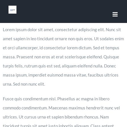
Skip
to
content
Lorem ipsum dolor sit amet, consectetur adipiscing elit. Nunc sit
amet sapien in leo tincidunt ornare non quis eros. Ut sodales enim
et orci ullamcorper, id consectetur lorem dictum. Sed et tempus
massa. Praesent non eros at erat scelerisque eleifend. Quisque
turpis felis, rutrum quis est sed, aliquam eleifend nulla. Donec
massa ipsum, imperdiet euismod massa vitae, faucibus ultrices
urna. Sed non nunc elit.
Fusce quis condimentum nisl. Phasellus ac magna in libero
commodo condimentum. Maecenas maximus hendrerit nunc vel
ultrices. Ut cursus urna et sapien bibendum rhoncus. Nam
tincidunt turpis sit amet justo lobortis aliquam. Class aptent